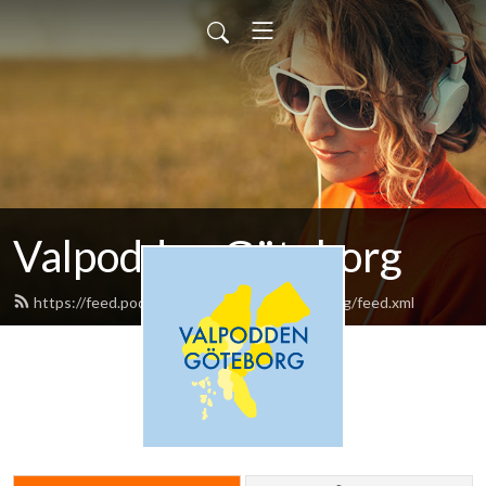
Valpodden Göteborg
https://feed.podbean.com/valpoddengoteborg/feed.xml