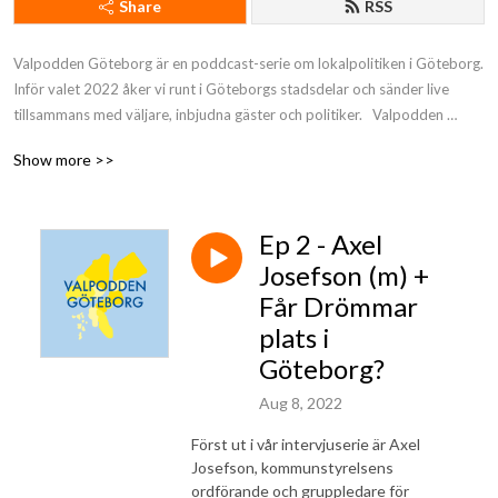
Share
RSS
Valpodden Göteborg är en poddcast-serie om lokalpolitiken i Göteborg. 
Inför valet 2022 åker vi runt i Göteborgs stadsdelar och sänder live 
tillsammans med väljare, inbjudna gäster och politiker.   Valpodden 
Göteborg presenteras av Göteborgs Närradioförening  Kontakt: 
Show more >>
valpoddengoteborg@gmail.com
Ep 2 - Axel
Josefson (m) +
Får Drömmar
plats i
Göteborg?
Aug 8, 2022
Först ut i vår intervjuserie är Axel
Josefson, kommunstyrelsens
ordförande och gruppledare för