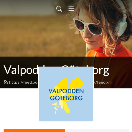
Valpodden Göteborg
https://feed.podbean.com/valpoddengoteborg/feed.xml