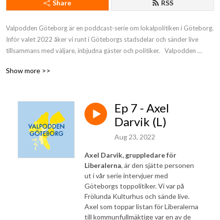
Share
RSS
Valpodden Göteborg är en poddcast-serie om lokalpolitiken i Göteborg. 
Inför valet 2022 åker vi runt i Göteborgs stadsdelar och sänder live 
tillsammans med väljare, inbjudna gäster och politiker.   Valpodden 
Göteborg presenteras av Göteborgs Närradioförening  Kontakt: 
Show more >>
valpoddengoteborg@gmail.com
Ep 7 - Axel
Darvik (L)
Aug 23, 2022
Axel Darvik, gruppledare för
Liberalerna
, är den sjätte personen
ut i vår serie intervjuer med
Göteborgs toppolitiker. Vi var på
Frölunda Kulturhus och sände live.
Axel som toppar listan för Liberalerna
till kommunfullmäktige var
en av de